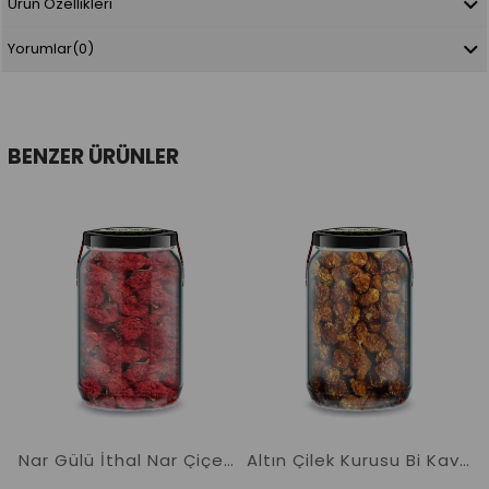
Ürün Özellikleri
Yorumlar
(0)
BENZER ÜRÜNLER
Nar Gülü İthal Nar Çiçeği Bi Kavanoz 660 cc. Cam Kavanozda Katkısız Anar Phool Gule Anaar
Altın Çilek Kurusu Bi Kavanoz 660 cc. Cam Kavanozda Katkısız Altın Çilek Pure Dried Goldenberry