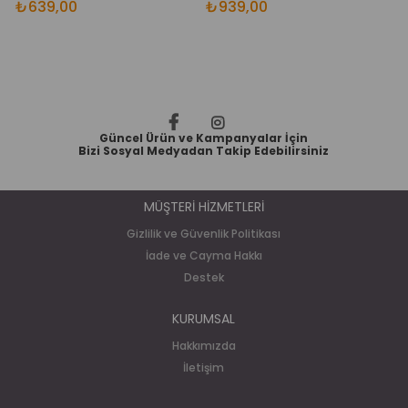
₺639,00
₺939,00
₺
Güncel Ürün ve Kampanyalar İçin
Bizi Sosyal Medyadan Takip Edebilirsiniz
MÜŞTERİ HİZMETLERİ
Gizlilik ve Güvenlik Politikası
İade ve Cayma Hakkı
Destek
KURUMSAL
Hakkımızda
İletişim