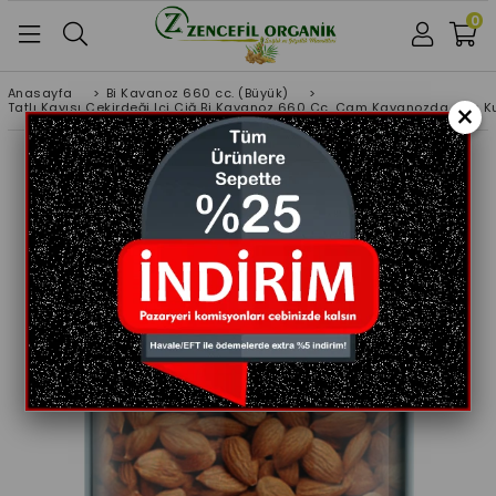
0
Anasayfa
>
Bi Kavanoz 660 cc. (Büyük)
>
×
Tatlı Kayısı Çekirdeği Içi Çiğ Bi Kavanoz 660 Cc. Cam Kavanozda Gün Ku