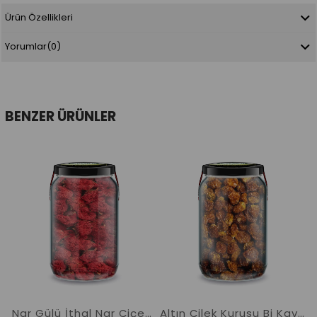
Ürün Özellikleri
Yorumlar
(0)
BENZER ÜRÜNLER
Nar Gülü İthal Nar Çiçeği Bi Kavanoz 660 cc. Cam Kavanozda Katkısız Anar Phool Gule Anaar
Altın Çilek Kurusu Bi Kavanoz 660 cc. Cam Kavanozda Katkısız Altın Çilek Pure Dried Goldenberry