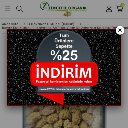
0
Anasayfa
>
Bi Kavanoz 660 cc. (Büyük)
>
×
Beyaz Dut Kurusu Bi Kavanoz 660 cc. Cam Kavanozda Katkısız Dut Kurusu