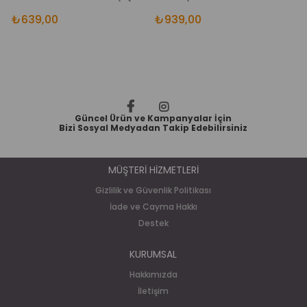
₺639,00
₺939,00
₺
Güncel Ürün ve Kampanyalar İçin
Bizi Sosyal Medyadan Takip Edebilirsiniz
MÜŞTERİ HİZMETLERİ
Gizlilik ve Güvenlik Politikası
İade ve Cayma Hakkı
Destek
KURUMSAL
Hakkımızda
İletişim