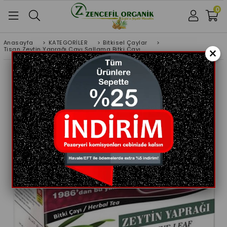
0
Anasayfa
>
KATEGORİLER
>
Bitkisel Çaylar
>
×
Tisan Zeytin Yaprağı Çayı Sallama Bitki Çayı