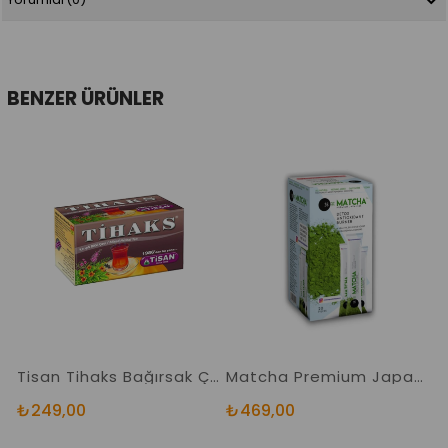
BENZER ÜRÜNLER
Tisan Tihaks Bağırsak Çayı Tilaks 20 Süzen Poşet
Matcha Premium Japanese Maça Japon Çayı 20 Sticks
₺249,00
₺469,00
₺