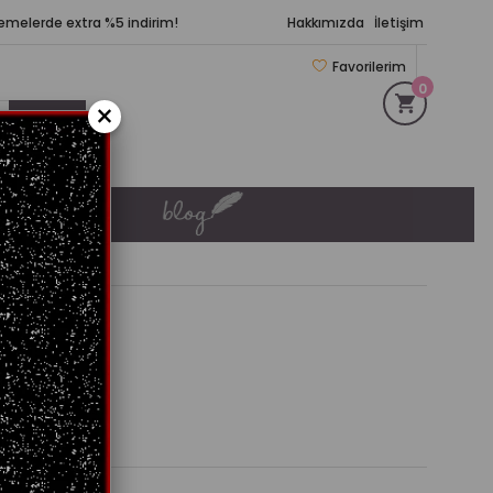
demelerde extra %5 indirim!
Hakkımızda
İletişim
Favorilerim
0
×
KIŞ KÖŞESİ