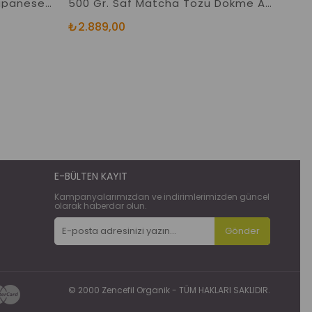
3 Kutu Matcha Premium Japanese Maça Japon Çayı 60 Sticks
500 Gr. Saf Matcha Tozu Dökme Açık Ürün Japon Çayı Yeşil Toz
₺2.889,00
₺1.
E-BÜLTEN KAYIT
Kampanyalarımızdan ve indirimlerimizden güncel
olarak haberdar olun.
Gönder
© 2000 Zencefil Organik - TÜM HAKLARI SAKLIDIR.