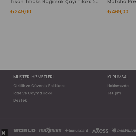
Tisan Tihaks Bağırsak Çayı Tilaks 20 Süzen Poşet
₺249,00
₺469,00
MÜŞTERİ HİZMETLERİ
KURUMSAL
Gizlilik ve Güvenlik Politikası
Hakkımızda
İade ve Cayma Hakkı
İletişim
Destek