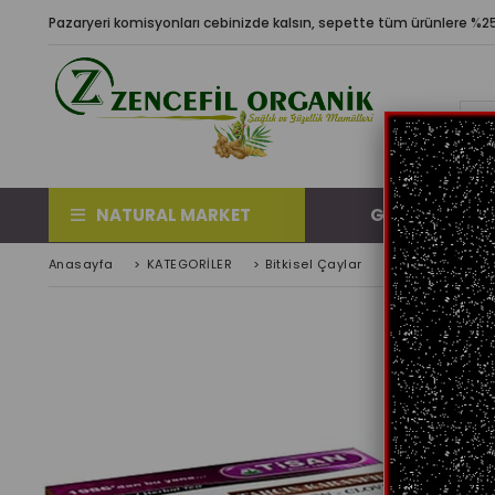
Pazaryeri komisyonları cebinizde kalsın, sepette tüm ürünlere %25 
NATURAL MARKET
GÜNDEM ÜRÜN
Anasayfa
>
KATEGORİLER
>
Bitkisel Çaylar
>
Tisan Tarçın K