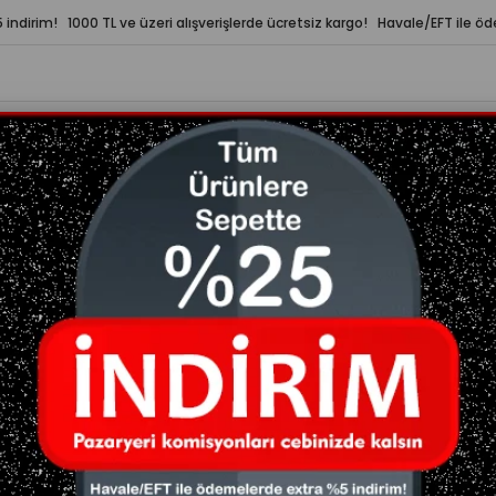
indirim! 1000 TL ve üzeri alışverişlerde ücretsiz kargo! Havale/EFT ile ö
LERİ
YAZA HAZIRLIK
ÇOK SATANLAR
aranfil Çayı Sallama Bitki Çayı
Tisan Tarçın Karanfil Çayı Sallama Bitki Çayı
₺209,00
(KDV Dahil)