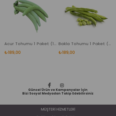
Acur Tohumu 1 Paket (10 Gr=300+ Adet)
Bakla Tohumu 1 Paket (25 Gr=20+ Adet) Yerli Bakla Tohumu
₺189,00
₺189,00
₺
Güncel Ürün ve Kampanyalar İçin
Bizi Sosyal Medyadan Takip Edebilirsiniz
MÜŞTERİ HİZMETLERİ