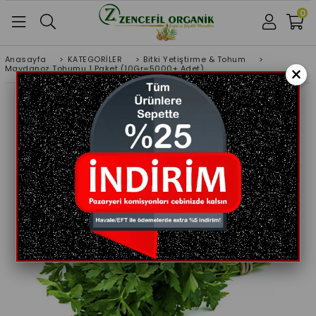
0
Anasayfa
>
KATEGORİLER
>
Bitki Yetiştirme & Tohum
>
×
Maydanoz Tohumu 1 Paket (10Gr=5000+ Adet)