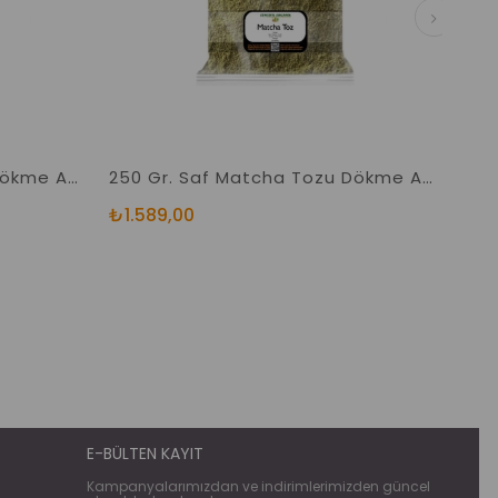
500 Gr. Saf Matcha Tozu Dökme Açık Ürün Japon Çayı Yeşil Toz
250 Gr. Saf Matcha Tozu Dökme Açık Ürün Japon Çayı Yeşil Toz
₺1.589,00
₺68
E-BÜLTEN KAYIT
Kampanyalarımızdan ve indirimlerimizden güncel