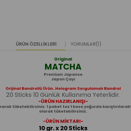
ÜRÜN ÖZELLIKLERI
YORUMLAR
(1)
Original
MATCHA
Premium Japanse
Japon Çayı
Orijinal Bandrollü Ürün..
Hologram Sorgulamalı Bandrol
20 Sticks 10 Günlük Kullanıma Yeterlidir.
-ÜRÜN HAZIRLANIŞI-
tırarak tüketebilirsiniz. 1 paket toz 1 kase yoğurda karıştırıl
olarak tüketebilirsiniz.
-ÜRÜN MİKTARI-
10 gr. x 20 Sticks