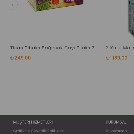
Tisan Tihaks Bağırsak Çayı Tilaks 20 Süzen Poşet
₺249,00
₺1.189,00
MÜŞTERİ HİZMETLERİ
KURUMSAL
Gizlilik ve Güvenlik Politikası
Hakkımızda