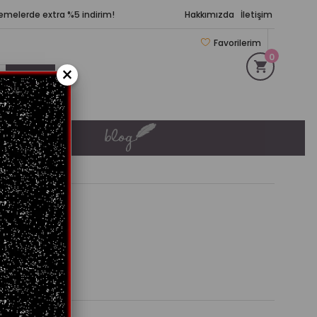
demelerde extra %5 indirim!
Hakkımızda
İletişim
Favorilerim
0
×
KIŞ KÖŞESİ
ticks