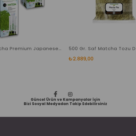
3 Kutu Matcha Premium Japanese Maça Japon Çayı 60 Sticks
₺2.889,00
Güncel Ürün ve Kampanyalar İçin
Bizi Sosyal Medyadan Takip Edebilirsiniz