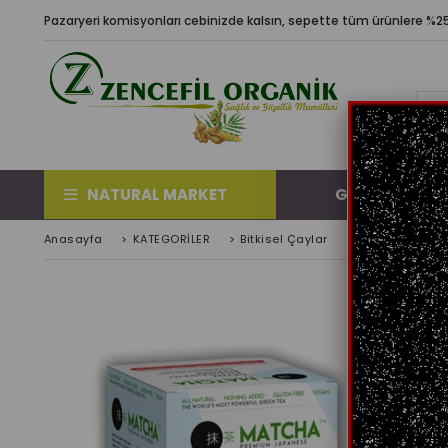
Pazaryeri komisyonları cebinizde kalsın, sepette tüm ürünlere %25 
NATURAL MARKET
GÜNDEM ÜRÜN
Anasayfa
>
KATEGORİLER
>
Bitkisel Çaylar
>
Matcha Premiu