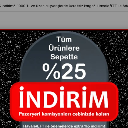
indirim! 1000 TL ve üzeri alışverişlerde ücretsiz kargo! Havale/EFT ile ö
LERİ
YAZA HAZIRLIK
ÇOK SATANLAR
m Japanese Maça Japon Çayı 20 Sticks
Matcha Premium Japanese Maça Japon Çayı 20 S
₺469,00
(KDV Dahil)