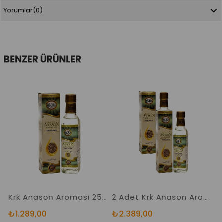
Yorumlar
(0)
BENZER ÜRÜNLER
Krk Anason Aroması 250 cc Doğayla Özdeş Anason Aroması Cam Şişe
2 Adet Krk Anason Aroması 250 cc Orijinal Ürün Doğayla Özdeş Anason Yağı (Aroması)
₺1.289,00
₺2.389,00
₺