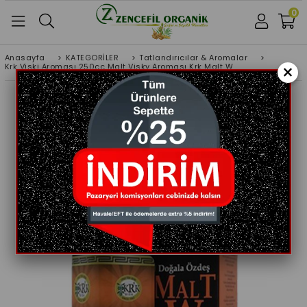
0
Anasayfa
>
KATEGORİLER
>
Tatlandırıcılar & Aromalar
>
×
Krk Viski Aroması 250cc Malt Visky Aroması Krk Malt W