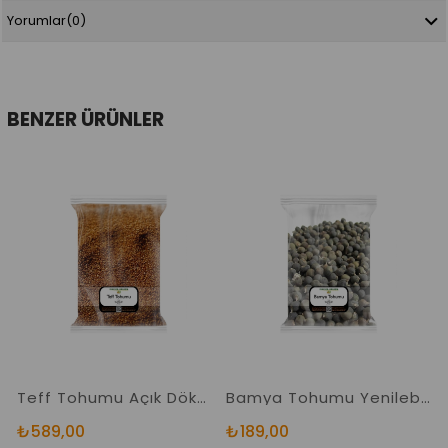
Yorumlar
(0)
BENZER ÜRÜNLER
Teff Tohumu Açık Dökme Ürün 1.Kalite Orjinal Katkısız Teff Tohumu Çayı
Bamya Tohumu Yenilebilir Dökme Ürün
A
₺589,00
₺189,00
₺