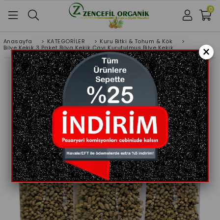
0
Anasayfa
>
KATEGORİLER
>
Kuru Bitki & Tohum & Kök
>
×
Bilye Kekik 3 Paket Bilya Kekik Çayı Kurutulmuş Bilye Kekik