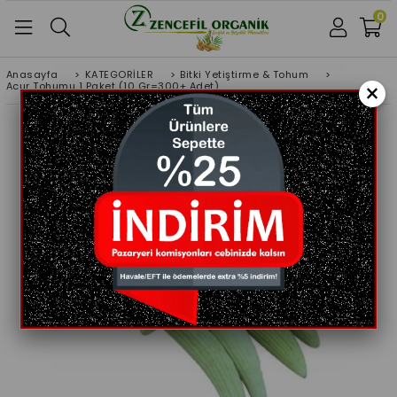
0
Anasayfa
>
KATEGORİLER
>
Bitki Yetiştirme & Tohum
>
×
Acur Tohumu 1 Paket (10 Gr=300+ Adet)