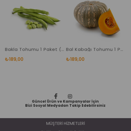
Bakla Tohumu 1 Paket (25 Gr=20+ Adet) Yerli Bakla Tohumu
Bal Kabağı Tohumu 1 Paket (10Gr=35+ Adet) Kabak Tohumu
₺189,00
₺189,00
₺
Güncel Ürün ve Kampanyalar İçin
Bizi Sosyal Medyadan Takip Edebilirsiniz
MÜŞTERİ HİZMETLERİ