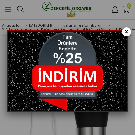
0
Anasayfa
>
KATEGORİLER
>
Tuzlar & Tuz Lambaları
>
×
3 Adet Karabiber Tuz Değirmeni Seramik Bıçaklı Cam Öğütücü 1. Kalite D