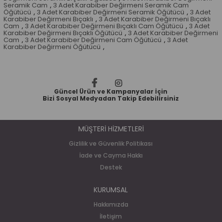
Seramik Cam
,
3 Adet Karabiber Değirmeni Seramik Cam
Öğütücü
,
3 Adet Karabiber Değirmeni Seramik Öğütücü
,
3 Adet
Karabiber Değirmeni Bıçaklı
,
3 Adet Karabiber Değirmeni Bıçaklı
Cam
,
3 Adet Karabiber Değirmeni Bıçaklı Cam Öğütücü
,
3 Adet
Karabiber Değirmeni Bıçaklı Öğütücü
,
3 Adet Karabiber Değirmeni
Cam
,
3 Adet Karabiber Değirmeni Cam Öğütücü
,
3 Adet
Karabiber Değirmeni Öğütücü
,
Güncel Ürün ve Kampanyalar İçin
Bizi Sosyal Medyadan Takip Edebilirsiniz
MÜŞTERİ HİZMETLERİ
Gizlilik ve Güvenlik Politikası
İade ve Cayma Hakkı
Destek
KURUMSAL
Hakkımızda
İletişim