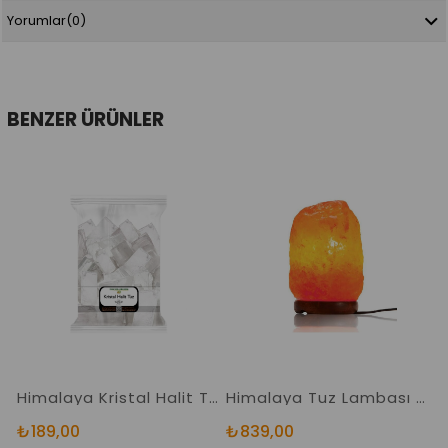
Yorumlar
(0)
BENZER ÜRÜNLER
Himalaya Kristal Halit Tuzu Lekesiz Berrak Orjinal Halit Tuz
Himalaya Tuz Lambası 2-3 Kg. Doğal Kaya Tuzu Lambası
₺189,00
₺839,00
₺