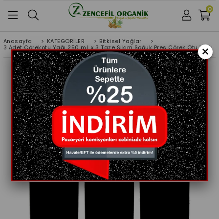
0
Anasayfa
>
KATEGORİLER
>
Bitkisel Yağlar
>
×
3 Adet Çörekotu Yağı 250 ml. x 3 Taze Sıkım Soğuk Pres Çörek Otu Yağı