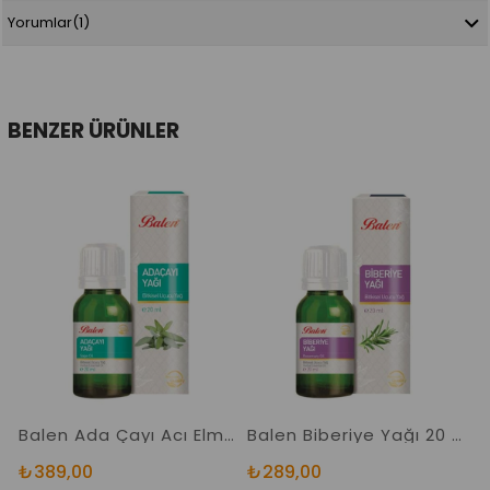
Yorumlar
(1)
BENZER ÜRÜNLER
Balen Ada Çayı Acı Elma Yağı Adaçayı Acıelma Doğal Bitkisel Uçucu Yağ 20 Ml İçilebilir Yeni Ambalaj
Balen Biberiye Yağı 20 Ml İçilebilir Doğal Bitkisel Uçucu Yağ
₺389,00
₺289,00
₺