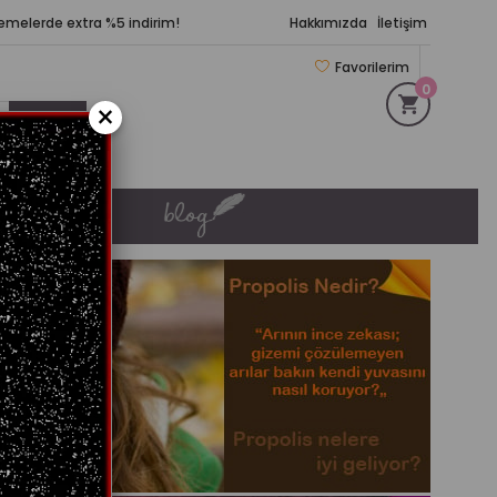
demelerde extra %5 indirim!
Hakkımızda
İletişim
Favorilerim
0
×
KIŞ KÖŞESİ