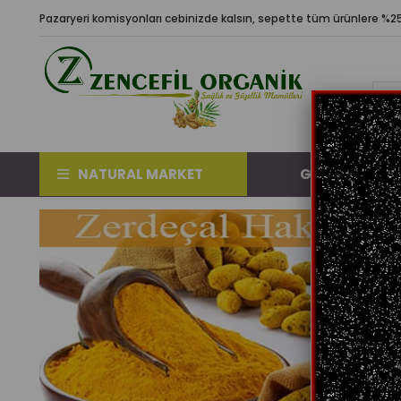
Pazaryeri komisyonları cebinizde kalsın, sepette tüm ürünlere %25 
NATURAL MARKET
GÜNDEM ÜRÜN