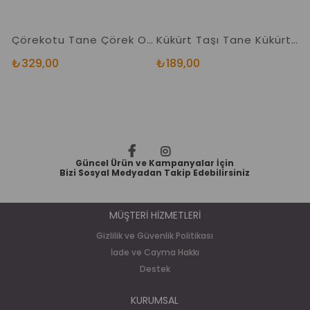
Çörekotu Tane Çörek Otu Yerli 1. Kalite
Kükürt Taşı Tane Kükürt Yenilebilir Kükürt
₺329,00
₺189,00
₺
Güncel Ürün ve Kampanyalar İçin
Bizi Sosyal Medyadan Takip Edebilirsiniz
MÜŞTERİ HİZMETLERİ
Gizlilik ve Güvenlik Politikası
İade ve Cayma Hakkı
Destek
KURUMSAL