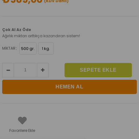
(KDV Dahil)
Çok Al Az Öde
Ağırlık miktarı arttıkça kazandıran sistem!
:
MIKTAR
500 gr.
1 kg.
Favorilere Ekle