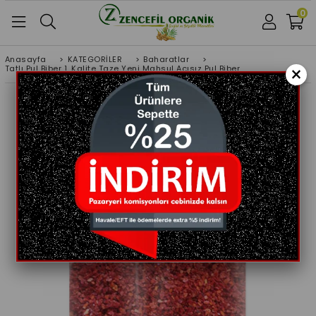
0
Anasayfa
>
KATEGORİLER
>
Baharatlar
>
×
Tatlı Pul Biber 1. Kalite Taze Yeni Mahsul Acısız Pul Biber