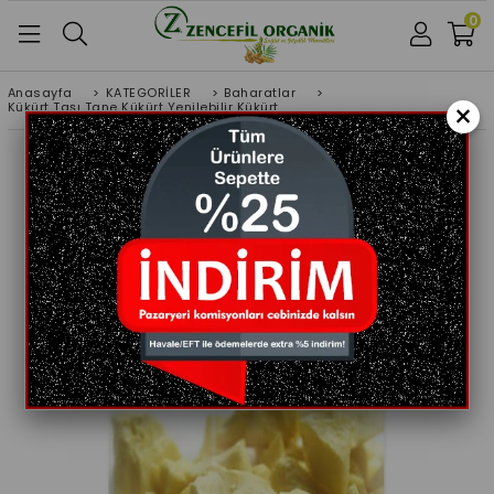
0
Anasayfa
>
KATEGORİLER
>
Baharatlar
>
×
Kükürt Taşı Tane Kükürt Yenilebilir Kükürt