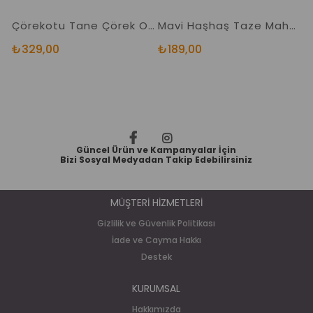
Çörekotu Tane Çörek Otu Yerli 1. Kalite
Mavi Haşhaş Taze Mahsul 1. Kalite
₺329,00
₺189,00
₺
Güncel Ürün ve Kampanyalar İçin
Bizi Sosyal Medyadan Takip Edebilirsiniz
MÜŞTERİ HİZMETLERİ
Gizlilik ve Güvenlik Politikası
İade ve Cayma Hakkı
Destek
KURUMSAL
Hakkımızda