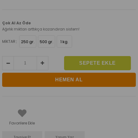
Çok Al Az Öde
Ağırlık miktarı arttıkça kazandıran sistem!
:
MIKTAR
250 gr.
500 gr.
1 kg.
Favorilere Ekle
Tavsiye Et
Yorum Yaz