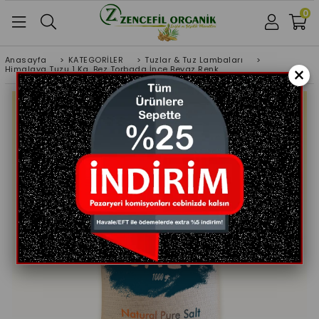
0
Anasayfa
>
KATEGORİLER
>
Tuzlar & Tuz Lambaları
>
×
Himalaya Tuzu 1 Kg. Bez Torbada İnce Beyaz Renk