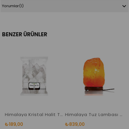
Yorumlar
(1)
BENZER ÜRÜNLER
Himalaya Kristal Halit Tuzu Lekesiz Berrak Orjinal Halit Tuz
Himalaya Tuz Lambası 2-3 Kg. Doğal Kaya Tuzu Lambası
₺189,00
₺839,00
₺