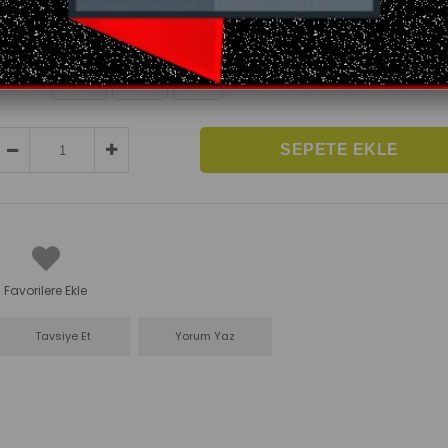
Çok Al Az Öde
Ağırlık miktarı arttıkça kazandıran sistem!
:
MIKTAR
250 gr.
500 gr.
1 kg.
Favorilere Ekle
Tavsiye Et
Yorum Yaz