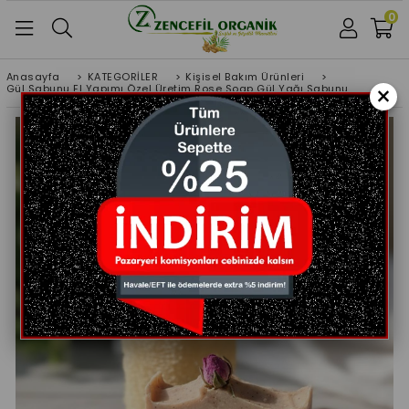
0
Anasayfa
>
KATEGORİLER
>
Kişisel Bakım Ürünleri
>
×
Gül Sabunu El Yapımı Özel Üretim Rose Soap Gül Yağı Sabunu