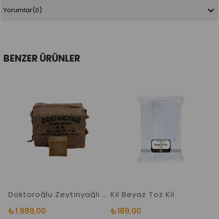
Yorumlar
(0)
BENZER ÜRÜNLER
Doktoroğlu Zeytinyağlı Garlı Sabun 5 Kg. Nizip Defne Sabunu 24 Adet
Kil Beyaz Toz Kil
₺1.989,00
₺189,00
₺