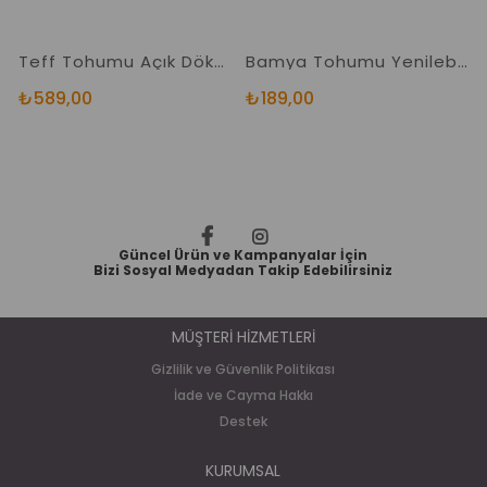
Teff Tohumu Açık Dökme Ürün 1.Kalite Orjinal Katkısız Teff Tohumu Çayı
Bamya Tohumu Yenilebilir Dökme Ürün
A
₺589,00
₺189,00
₺
Güncel Ürün ve Kampanyalar İçin
Bizi Sosyal Medyadan Takip Edebilirsiniz
MÜŞTERİ HİZMETLERİ
Gizlilik ve Güvenlik Politikası
İade ve Cayma Hakkı
Destek
KURUMSAL