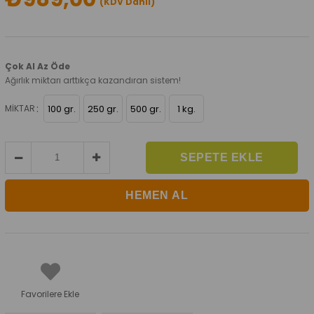
(KDV Dahil)
Çok Al Az Öde
Ağırlık miktarı arttıkça kazandıran sistem!
:
MIKTAR
100 gr.
250 gr.
500 gr.
1 kg.
Favorilere Ekle