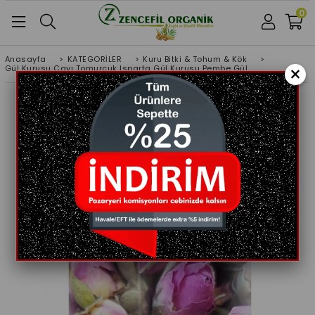
0
Anasayfa
>
KATEGORİLER
>
Kuru Bitki & Tohum & Kök
>
×
Gül Kurusu Çayı Tomurcuk Isparta Gül Kurusu Pembe Gül