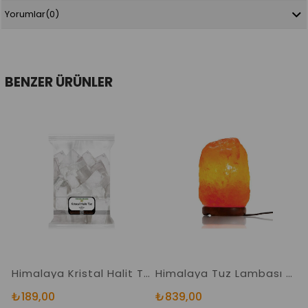
Yorumlar
(0)
BENZER ÜRÜNLER
Himalaya Kristal Halit Tuzu Lekesiz Berrak Orjinal Halit Tuz
Himalaya Tuz Lambası 2-3 Kg. Doğal Kaya Tuzu Lambası
₺189,00
₺839,00
₺