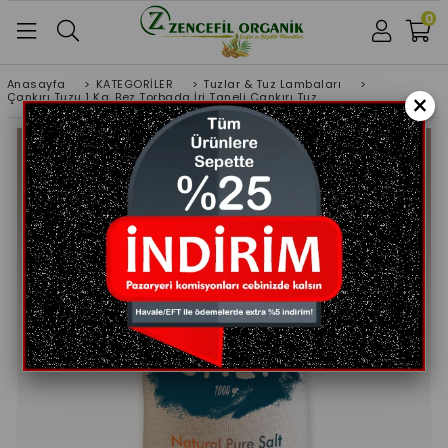
0
Anasayfa
>
KATEGORİLER
>
Tuzlar & Tuz Lambaları
>
×
Çankırı Tuzu 1 Kg. Bez Torbada İri Taneli Çankırı Tuz